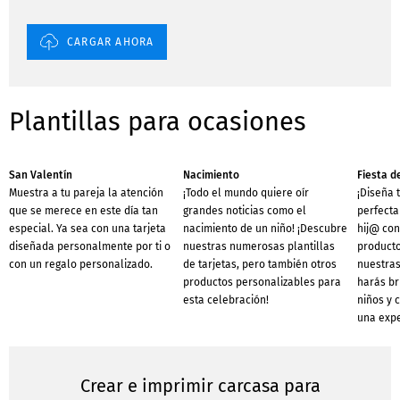
CARGAR AHORA
Plantillas para ocasiones
San Valentín
Nacimiento
Fiesta d
Muestra a tu pareja la atención
¡Todo el mundo quiere oír
¡Diseña 
que se merece en este día tan
grandes noticias como el
perfecta
especial. Ya sea con una tarjeta
nacimiento de un niño! ¡Descubre
hij@ con
diseñada personalmente por ti o
nuestras numerosas plantillas
producto
con un regalo personalizado.
de tarjetas, pero también otros
nuestras
productos personalizables para
harás bri
esta celebración!
niños y 
una expe
Crear e imprimir carcasa para