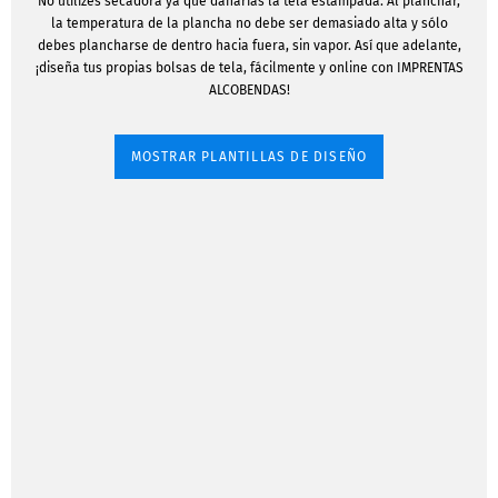
No utilizes secadora ya que dañarías la tela estampada. Al planchar,
la temperatura de la plancha no debe ser demasiado alta y sólo
debes plancharse de dentro hacia fuera, sin vapor. Así que adelante,
¡diseña tus propias bolsas de tela, fácilmente y online con IMPRENTAS
ALCOBENDAS!
MOSTRAR PLANTILLAS DE DISEÑO