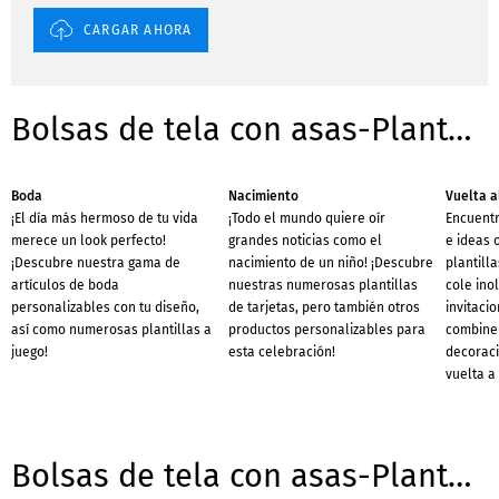
CARGAR AHORA
Bolsas de tela con asas-Plantillas para ocasiones
Boda
Nacimiento
Vuelta a
¡El día más hermoso de tu vida
¡Todo el mundo quiere oír
Encuent
merece un look perfecto!
grandes noticias como el
e ideas 
¡Descubre nuestra gama de
nacimiento de un niño! ¡Descubre
plantill
artículos de boda
nuestras numerosas plantillas
cole inol
personalizables con tu diseño,
de tarjetas, pero también otros
invitaci
así como numerosas plantillas a
productos personalizables para
combinen
juego!
esta celebración!
decoraci
vuelta a
Bolsas de tela con asas-Plantillas para negocios