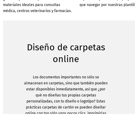
materiales ideales para consultas
que navegar por nuestras plantil
médica, centros veterinarios y farmacias.
Diseño de carpetas
online
Los documentos importantes no sólo se
almacenan en carpetas, sino que también pueden
estar disponibles inmediatamente, así que ¿por
qué no diseñas tus propias carpetas
personalizadas, con tu diseño o logotipo? Estas
prácticas carpetas de cartón se pueden diseñar
online con tan sólo unos pocos clics, imprimirlas
y enviarlas. ¡Así de fácil!
Detrás del término "carpetas de presentación" se