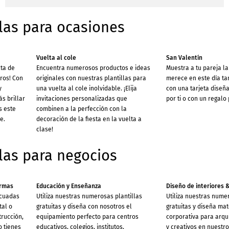
las para ocasiones
Vuelta al cole
San Valentín
cta de
Encuentra numerosos productos e ideas
Muestra a tu pareja l
ros! Con
originales con nuestras plantillas para
merece en este día ta
y
una vuelta al cole inolvidable. ¡Elija
con una tarjeta dise
ás brillar
invitaciones personalizadas que
por ti o con un regalo
s este
combinen a la perfección con la
e.
decoración de la fiesta en la vuelta a
clase!
las para negocios
ormas
Educación y Enseñanza
Diseño de interiores 
ecuadas
Utiliza nuestras numerosas plantillas
Utiliza nuestras nume
tal o
gratuitas y diseña con nosotros el
gratuitas y diseña mat
trucción,
equipamiento perfecto para centros
corporativa para arqu
o tienes
educativos, colegios, institutos,
y creativos en nuestro