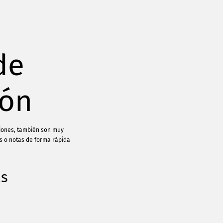
de
ión
ciones, también son muy
s o notas de forma rápida
as