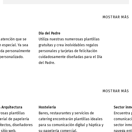
MOSTRAR MÁS
Día del Padre
a atención que se
Utiliza nuestras numerosas plantillas
n especial. Ya sea
gratuitas y crea inolvidables regalos
ñada personalmente
personales y tarjetas de felicitación
 personalizado.
cuidadosamente diseñadas para el Día
del Padre.
MOSTRAR MÁS
& Arquitectura
Hostelería
Sector inmo
rosas plantillas
Bares, restaurantes y servicios de
Encuentra p
erial de papelería
catering encontrarán plantillas ideales
comunicació
itectos, diseñadores
para su comunicación digital y háptica y
sector inmo
 sitio web.
su papelería comercial.
navega entr