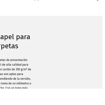
apel para
rpetas
etas de presentación
l de alta calidad para
n cartón de 350 g/m² de
tas son aptas para
endiendo de la versión,
n lomo de un milímetro o
ncho. Con un lomo más
cartón ofrecen aún más
folletos, flyers o fotos.