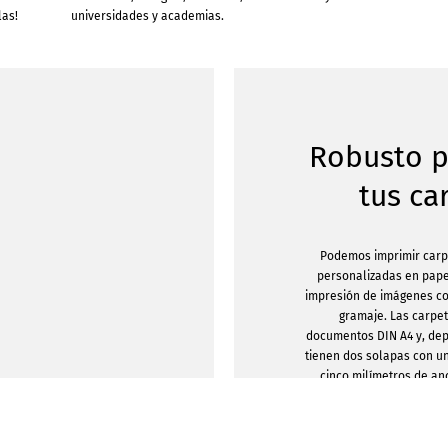
las!
universidades y academias.
Robusto p
tus ca
Podemos imprimir carp
personalizadas en pape
impresión de imágenes co
gramaje. Las carpe
documentos DIN A4 y, dep
tienen dos solapas con u
cinco milímetros de a
ancho, las carpetas de 
espacio para documentos, 