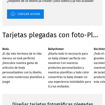
¿Dispones de un diseño ya creado? ¡Sólo súbelo y ya has acabado!
CARGAR AHORA
Tarjetas plegadas con foto-Plantillas para ocasiones
Boda
Babyshower
Nacimie
¡El día más hermoso de tu vida
¡Diseña todo lo necesario para
¡Todo el
merece un look perfecto!
un baby shower perfecto con
grandes 
¡Descubre nuestra gama de
nosotros! Con nuestros
nacimien
artículos de boda
productos personalizados y
nuestras
personalizables con tu diseño,
nuestras plantillas a todo color
de tarje
así como numerosas plantillas a
convertirás tu baby shower en
producto
juego!
una experiencia inolvidable para
esta cel
ti y tus invitados.
Diseñar tarjetas fotográficas plegadas