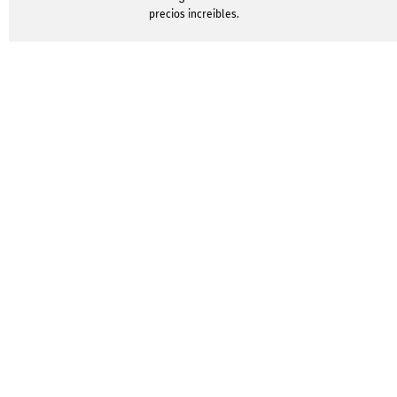
precios increibles.
MOSTRAR PLANTILLAS DE DISEÑO
Click, clic
así de f
pegatina
¿Algún conocimiento p
impresión? ¿Un program