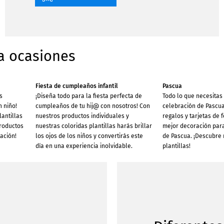
ra ocasiones
Fiesta de cumpleaños infantil
Pascua
s
¡Diseña todo para la fiesta perfecta de
Todo lo que necesitas
n niño!
cumpleaños de tu hij@ con nosotros! Con
celebración de Pascua
antillas
nuestros productos individuales y
regalos y tarjetas de f
productos
nuestras coloridas plantillas harás brillar
mejor decoración para
ación!
los ojos de los niños y convertirás este
de Pascua. ¡Descubre
día en una experiencia inolvidable.
plantillas!