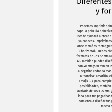
Diferente
y fo
Podemos imprimir adhe
papel o película adhesiva
Esto te ayudará a crear e
ya conoces. Imprimimos 
once tamaños rectangula
u horizontal. Puedes el
formatos de 37 x 52 mm D
A3. También puedes dise
con 40 mm y 80 mm en 
La pegatina redonda más 
o "sonrisa" amarillo, e
Emojis ... Y para compl
posibilidades, también
ovalado de 145 x 95 mm.
idea para tus pegatinas 
comienza a diseñar tus 
mismo o