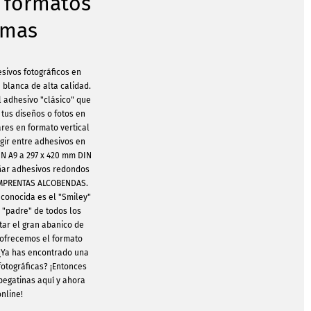
s formatos
rmas
sivos fotográficos en
 blanca de alta calidad.
l adhesivo "clásico" que
tus diseños o fotos en
res en formato vertical
egir entre adhesivos en
IN A9 a 297 x 420 mm DIN
ñar adhesivos redondos
IMPRENTAS ALCOBENDAS.
conocida es el "Smiley"
l "padre" de todos los
etar el gran abanico de
 ofrecemos el formato
 ¿Ya has encontrado una
fotográficas? ¡Entonces
pegatinas aquí y ahora
nline!