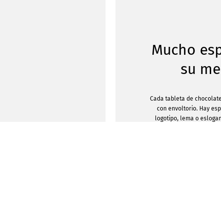
Mucho esp
su me
Cada tableta de chocolate
con envoltorio. Hay es
logotipo, lema o esloga
imprimir en ellas depen
uso que vaya a darles. E
pequeñas, de papel, está
chocolate que diseñe con
de cinco gramos de G
tradicional del sur de Al
leche contiene un 30% d
dulce, cremoso y senc
A sus invitados, amigos,
encantará este pequeño 