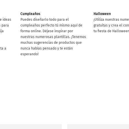
Cumpleaños
Halloween
e ideas
Puedes diseñarlo todo para el
¡Utiliza nuestras nume
s para
cumpleaños perfecto tú mismo aquí de
gratuitas y crea el co
ija
forma online. Déjese inspirar por
tu fiesta de Halloween
nuestras numerosas plantillas. ¡Tenemos
muchas sugerencias de productos que
lta a
nunca habías pensado y te están
esperando!