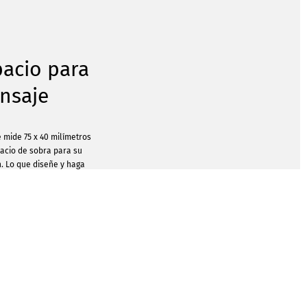
acio para
nsaje
 mide 75 x 40 milímetros
pacio de sobra para su
n. Lo que diseñe y haga
derá, naturalmente, del
l envase de las tabletas
 impreso. El envase del
tiene pequeñas tabletas
ubor, un fabricante
emania. El chocolate con
e cacao, por lo que es
illamente delicioso.
 socios o clientes les
capricho de chocolate.