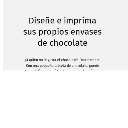
Diseñe e imprima
sus propios envases
de chocolate
¿A quién no le gusta el chocolate? Exactamente.
Con una pequeña tableta de chocolate, puede
hacer latir más rápido el corazón de los niños y
hacer felices también a los adultos. Por eso el
chocolate es perfecto como pequeño regalo para
amigos, clientes o cumpleaños infantiles. Las
tabletas de chocolate impresas con sus diseños
también son siempre bien recibidas como
obsequio en ferias o eventos. Con IMPRENTAS
ALCOBENDAS, puede diseñar usted mismo el
envoltorio del chocolate con sólo unos clics. Su
eslogan, un eslogan atrevido, fotos o los colores