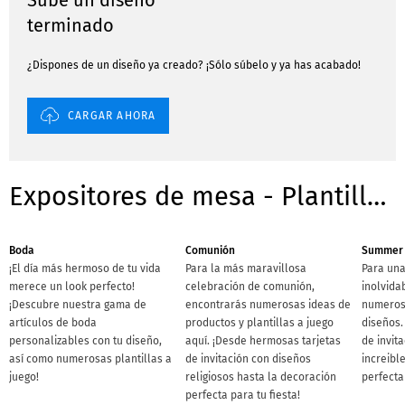
Sube un diseño
terminado
¿Dispones de un diseño ya creado? ¡Sólo súbelo y ya has acabado!
CARGAR AHORA
Expositores de mesa - Plantillas para ocasiones
Boda
Comunión
Summer 
¡El día más hermoso de tu vida
Para la más maravillosa
Para una
merece un look perfecto!
celebración de comunión,
inolvida
¡Descubre nuestra gama de
encontrarás numerosas ideas de
numerosa
artículos de boda
productos y plantillas a juego
diseños.
personalizables con tu diseño,
aquí. ¡Desde hermosas tarjetas
de invit
así como numerosas plantillas a
de invitación con diseños
increibl
juego!
religiosos hasta la decoración
perfecta 
perfecta para tu fiesta!