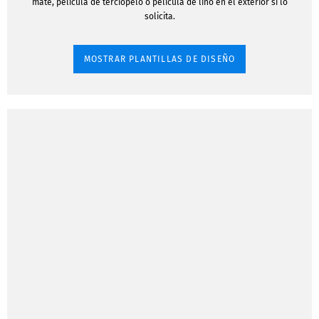
mate, película de terciopelo o película de lino en el exterior si lo
solicita.
MOSTRAR PLANTILLAS DE DISEÑO