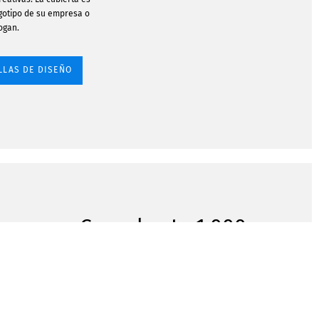
ogotipo de su empresa o
ogan.
LLAS DE DISEÑO
Crear hasta 1.000
cuadernos para
colorear a la vez