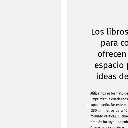
Los libro
para c
ofrece
espacio 
ideas d
Utilizamos el formato d
imprimir tus cuadernos
propio diseño. De este m
280 milímetros para 40
formato vertical. El cu
también incluye una cub
páginas para sus ideas c