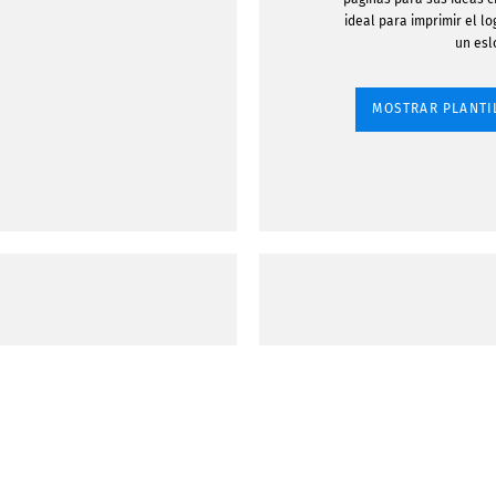
ideal para imprimir el l
un esl
MOSTRAR PLANTI
vertir tus
 un libro
lorear de