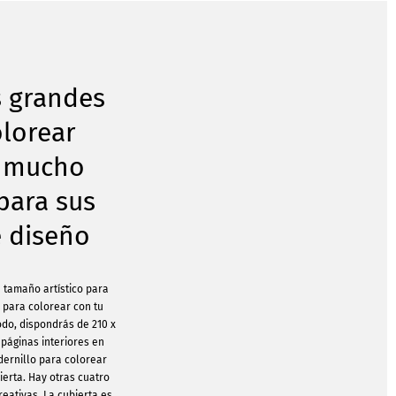
s grandes
olorear
n mucho
para sus
e diseño
e tamaño artístico para
 para colorear con tu
odo, dispondrás de 210 x
 páginas interiores en
adernillo para colorear
ierta. Hay otras cuatro
reativas. La cubierta es